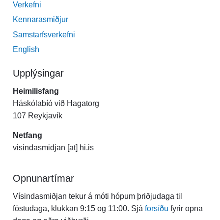
Verkefni
Kennarasmiðjur
Samstarfsverkefni
English
Upplýsingar
Heimilisfang
Háskólabíó við Hagatorg
107 Reykjavík
Netfang
visindasmidjan [at] hi.is
Opnunartímar
Vísindasmiðjan tekur á móti hópum þriðjudaga til
föstudaga, klukkan 9:15 og 11:00. Sjá
forsíðu
fyrir opna