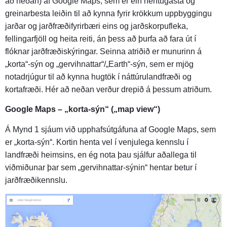
að neðan) af Google Maps, sem er ein hentugasta og
greinarbesta leiðin til að kynna fyrir krökkum uppbyggingu
jarðar og jarðfræðifyrirbæri eins og jarðskorpufleka,
fellingarfjöll og heita reiti, án þess að þurfa að fara út í
flóknar jarðfræðiskýringar. Seinna atriðið er munurinn á
„korta“-sýn og „gervihnattar“/„Earth“-sýn, sem er mjög
notadrjúgur til að kynna hugtök í náttúrulandfræði og
kortafræði. Hér að neðan verður drepið á þessum atriðum.
Google Maps – „korta-sýn“ („map view“)
Á Mynd 1 sjáum við upphafsútgáfuna af Google Maps, sem
er „korta-sýn“. Kortin henta vel í venjulega kennslu í
landfræði heimsins, en ég nota þau sjálfur aðallega til
viðmiðunar þar sem „gervihnattar-sýnin“ hentar betur í
jarðfræðikennslu.