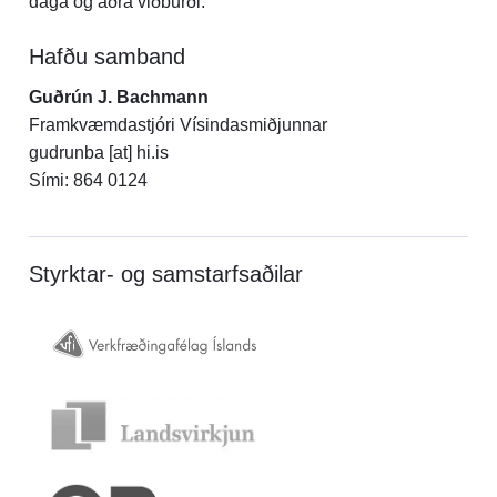
daga og aðra viðburði.
Hafðu samband
Guðrún J. Bachmann
Framkvæmdastjóri Vísindasmiðjunnar
gudrunba [at] hi.is
Sími: 864 0124
Styrktar- og samstarfsaðilar