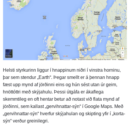
Helsti styrkurinn liggur í hnappinum niðri í vinstra horninu,
þar sem stendur „Earth“. Þegar smellt er á þennan hnapp
fæst upp mynd af jörðinni eins og hún sést utan úr geim,
hnöttóttri með skýjahulu. Þessi útgáfa er ákaflega
skemmtileg en oft hentar betur að notast við flata mynd af
jörðinni, sem kallast „gervihnattar-sýn“ í Google Maps. Með
„gervihnattar-sýn“ hverfur skýjahulan og skipting yfir í „korta-
sýn“ verður greinilegri.