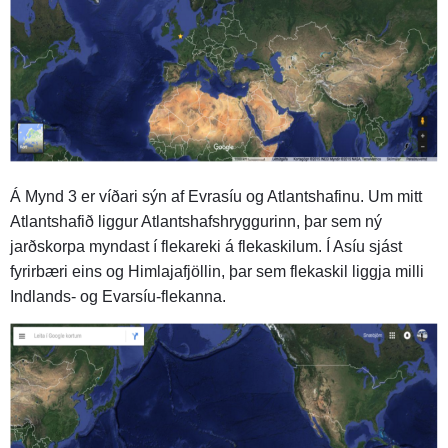
Á Mynd 3 er víðari sýn af Evrasíu og Atlantshafinu. Um mitt
Atlantshafið liggur Atlantshafshryggurinn, þar sem ný
jarðskorpa myndast í flekareki á flekaskilum. Í Asíu sjást
fyrirbæri eins og Himlajafjöllin, þar sem flekaskil liggja milli
Indlands- og Evarsíu-flekanna.