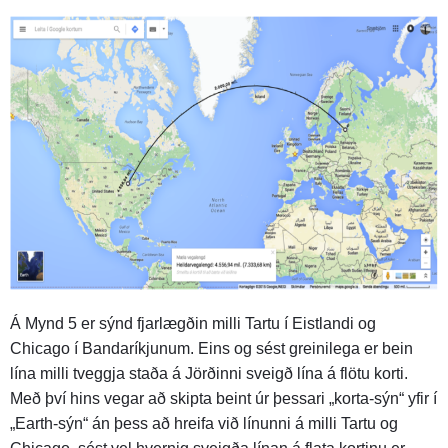
Á Mynd 5 er sýnd fjarlægðin milli Tartu í Eistlandi og
Chicago í Bandaríkjunum. Eins og sést greinilega er bein
lína milli tveggja staða á Jörðinni sveigð lína á flötu korti.
Með því hins vegar að skipta beint úr þessari „korta-sýn“ yfir í
„Earth-sýn“ án þess að hreifa við línunni á milli Tartu og