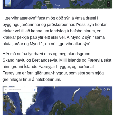
Í „gervihnattar-sýn“ fæst mjög góð sýn á ýmsa drætti í
byggingu jarðarinnar og jarðskorpunnar. Þessi sýn hentar
einkar vel til að kenna um landslag á hafsbotninum, en
krakkar þekkja það yfirleitt ekki vel. Á Mynd 2 sýnir sama
hluta jarðar og Mynd 1, en nú í „gervihnattar-sýn“.
Hér má nefna fyrirbæri eins og meginlandsgrunn
Skandinavíu og Bretlandseyja. Milli Íslands og Færeyja sést
hinn grunni Íslands-Færeyjar-hryggur, og norður af
Færeyjum er forn gliðnunar-hryggur, sem sést sem mjög
greinilegar línur á hafsbotninum.