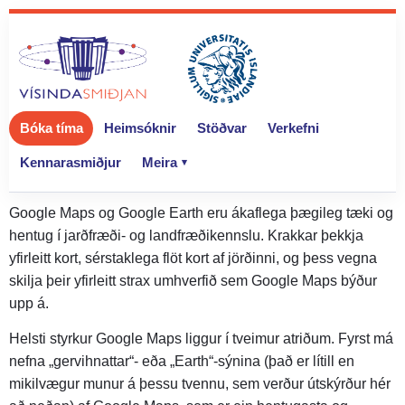
content
Bóka tíma
Heimsóknir
Stöðvar
Verkefni
Kennarasmiðjur
Meira
Google Maps og Google Earth eru ákaflega þægileg tæki og
hentug í jarðfræði- og landfræðikennslu. Krakkar þekkja
yfirleitt kort, sérstaklega flöt kort af jörðinni, og þess vegna
skilja þeir yfirleitt strax umhverfið sem Google Maps býður
upp á.
Helsti styrkur Google Maps liggur í tveimur atriðum. Fyrst má
nefna „gervihnattar“- eða „Earth“-sýnina (það er lítill en
mikilvægur munur á þessu tvennu, sem verður útskýrður hér