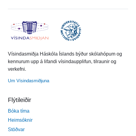
Vísindasmiðja Háskóla Íslands býður skólahópum og
kennurum upp á lifandi vísindaupplifun, tilraunir og
verkefni.
Um Vísindasmiðjuna
Flýtileiðir
Bóka tíma
Heimsóknir
Stöðvar