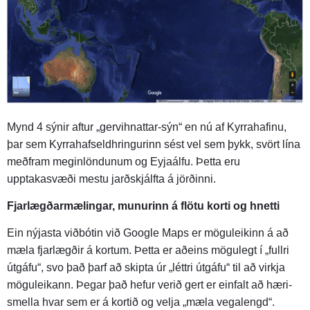
Mynd 4 sýnir aftur „gervihnattar-sýn“ en nú af Kyrrahafinu,
þar sem Kyrrahafseldhringurinn sést vel sem þykk, svört lína
meðfram meginlöndunum og Eyjaálfu. Þetta eru
upptakasvæði mestu jarðskjálfta á jörðinni.
Fjarlægðarmælingar, munurinn á flötu korti og hnetti
Ein nýjasta viðbótin við Google Maps er möguleikinn á að
mæla fjarlægðir á kortum. Þetta er aðeins mögulegt í „fullri
útgáfu“, svo það þarf að skipta úr „léttri útgáfu“ til að virkja
möguleikann. Þegar það hefur verið gert er einfalt að hæri-
smella hvar sem er á kortið og velja „mæla vegalengd“.