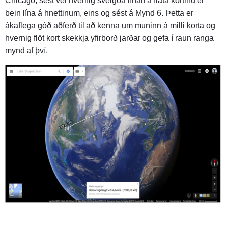
Chicago, sést vel hvernig sveigða línan á flata kortinu er
bein lína á hnettinum, eins og sést á Mynd 6. Þetta er
ákaflega góð aðferð til að kenna um muninn á milli korta og
hvernig flöt kort skekkja yfirborð jarðar og gefa í raun ranga
mynd af því.