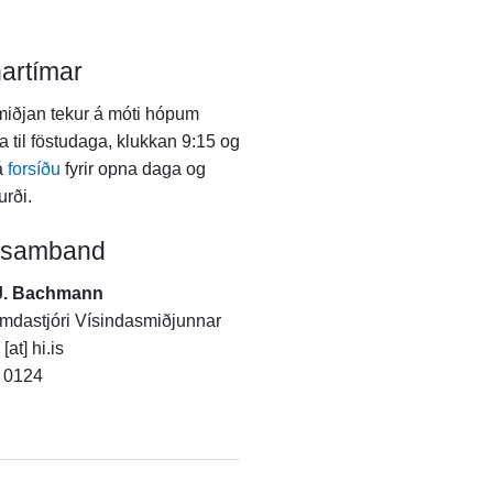
artímar
iðjan tekur á móti hópum
a til föstudaga, klukkan 9:15 og
á
forsíðu
fyrir opna daga og
urði.
 samband
J. Bachmann
dastjóri Vísindasmiðjunnar
at] hi.is
4 0124