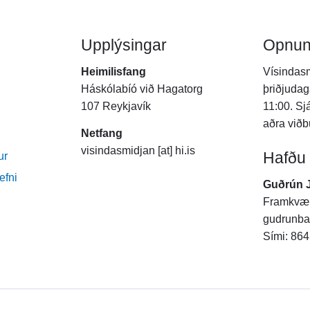
Upplýsingar
Opnun
Heimilisfang
Vísindasm
Háskólabíó við Hagatorg
þriðjudag
107 Reykjavík
11:00. Sj
aðra viðb
Netfang
visindasmidjan [at] hi.is
Hafðu
ur
efni
Guðrún 
Framkvæm
gudrunba [
Sími: 86