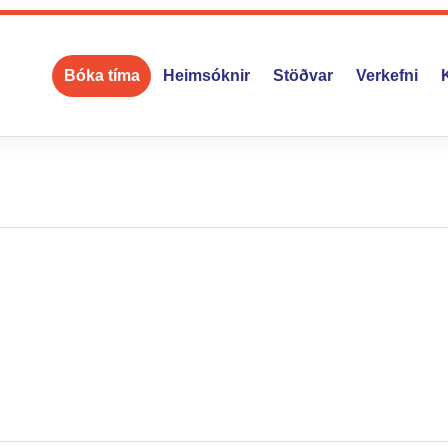
Bóka tíma
Heimsóknir
Stöðvar
Verkefni