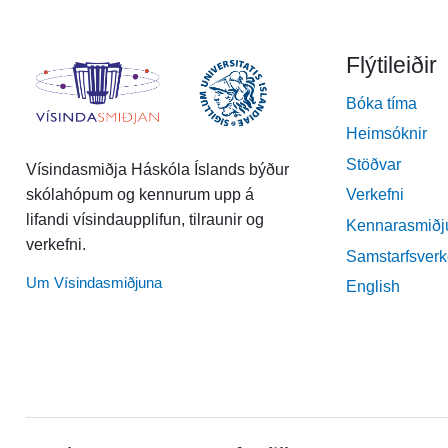
Flýtileiðir
Bóka tíma
Heimsóknir
Stöðvar
Vísindasmiðja Háskóla Íslands býður
skólahópum og kennurum upp á
Verkefni
lifandi vísindaupplifun, tilraunir og
Kennarasmiðj
verkefni.
Samstarfsverk
Um Vísindasmiðjuna
English