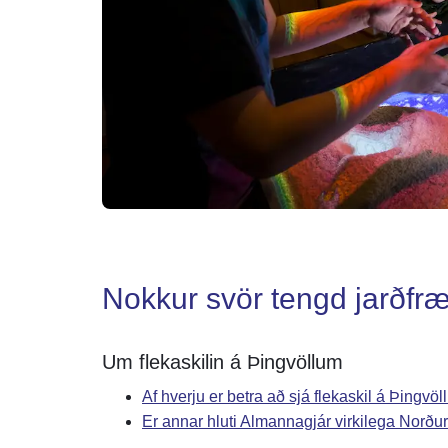
Nokkur svör tengd jarðfr
Um flekaskilin á Þingvöllum
Af hverju er betra að sjá flekaskil á Þingvö
Er annar hluti Almannagjár virkilega Norðu