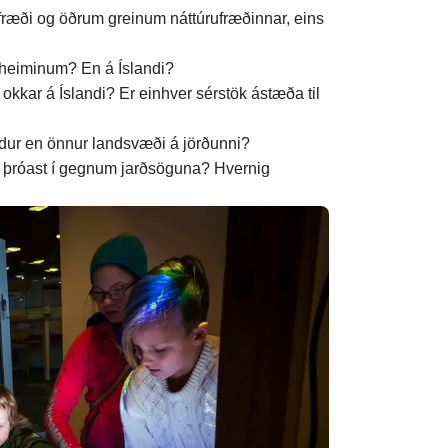
fræði og öðrum greinum náttúrufræðinnar, eins
í heiminum? En á Íslandi?
 okkar á Íslandi? Er einhver sérstök ástæða til
eldur en önnur landsvæði á jörðunni?
ð þróast í gegnum jarðsöguna? Hvernig