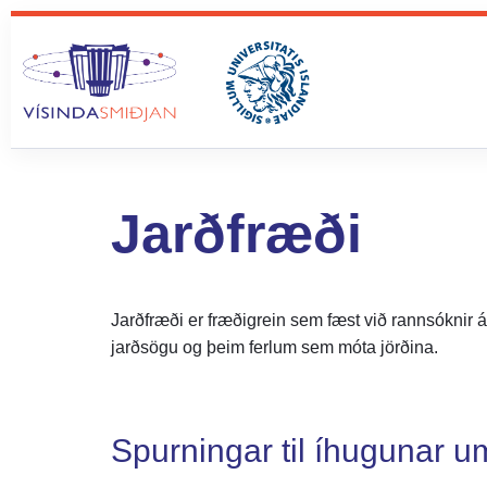
content
Jarðfræði
Jarðfræði er fræðigrein sem fæst við rannsóknir
jarðsögu og þeim ferlum sem móta jörðina.
Spurningar til íhugunar u