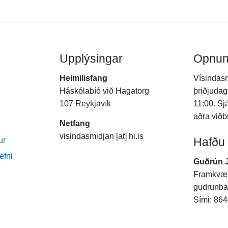
Upplýsingar
Opnun
Heimilisfang
Vísindasm
Háskólabíó við Hagatorg
þriðjudag
107 Reykjavík
11:00. Sj
aðra viðb
Netfang
visindasmidjan [at] hi.is
Hafðu
ur
efni
Guðrún 
Framkvæm
gudrunba [
Sími: 86