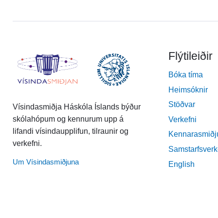
Flýtileiðir
Bóka tíma
Heimsóknir
Stöðvar
Vísindasmiðja Háskóla Íslands býður
skólahópum og kennurum upp á
Verkefni
lifandi vísindaupplifun, tilraunir og
Kennarasmiðj
verkefni.
Samstarfsverk
Um Vísindasmiðjuna
English