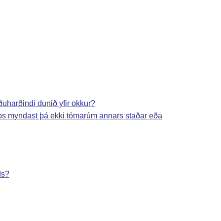
uharðindi dunið yfir okkur?
dgos myndast þá ekki tómarúm annars staðar eða
ds?