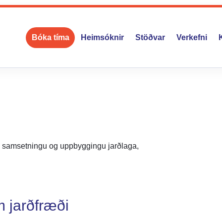
Bóka tíma
Heimsóknir
Stöðvar
Verkefni
 á samsetningu og uppbyggingu jarðlaga,
m jarðfræði