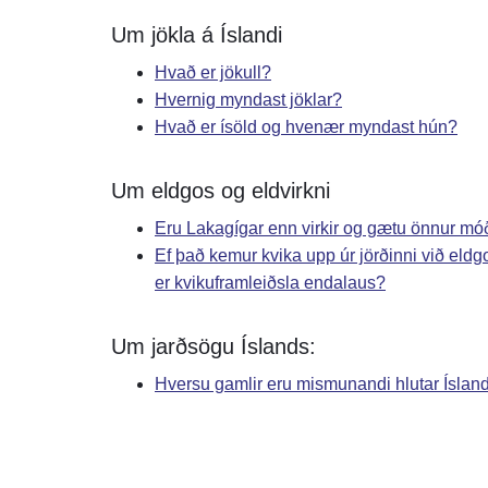
Um jökla á Íslandi
Hvað er jökull?
Hvernig myndast jöklar?
Hvað er ísöld og hvenær myndast hún?
Um eldgos og eldvirkni
Eru Lakagígar enn virkir og gætu önnur móð
Ef það kemur kvika upp úr jörðinni við el
er kvikuframleiðsla endalaus?
Um jarðsögu Íslands:
Hversu gamlir eru mismunandi hlutar Íslan