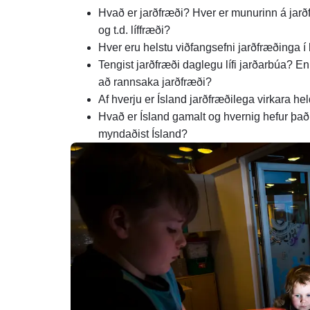
Hvað er jarðfræði? Hver er munurinn á jarð
og t.d. líffræði?
Hver eru helstu viðfangsefni jarðfræðinga 
Tengist jarðfræði daglegu lífi jarðarbúa? En
að rannsaka jarðfræði?
Af hverju er Ísland jarðfræðilega virkara h
Hvað er Ísland gamalt og hvernig hefur þa
myndaðist Ísland?