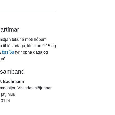
artímar
iðjan tekur á móti hópum
a til föstudaga, klukkan 9:15 og
á
forsíðu
fyrir opna daga og
urði.
 samband
J. Bachmann
dastjóri Vísindasmiðjunnar
at] hi.is
4 0124