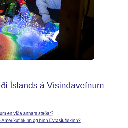
æði Íslands á Vísindavefnum
llum en víða annars staðar?
r-Ameríkuflekinn og hinn Evrasíuflekinn?