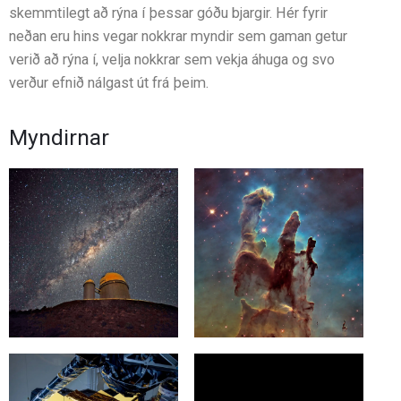
skemmtilegt að rýna í þessar góðu bjargir. Hér fyrir
neðan eru hins vegar nokkrar myndir sem gaman getur
verið að rýna í, velja nokkrar sem vekja áhuga og svo
verður efnið nálgast út frá þeim.
Myndirnar