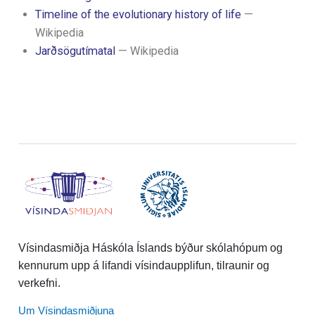
Timeline of the evolutionary history of life
—
Wikipedia
Jarðsögutímatal
— Wikipedia
Vísindasmiðja Háskóla Íslands býður skólahópum og
kennurum upp á lifandi vísindaupplifun, tilraunir og
verkefni.
Um Vísindasmiðjuna