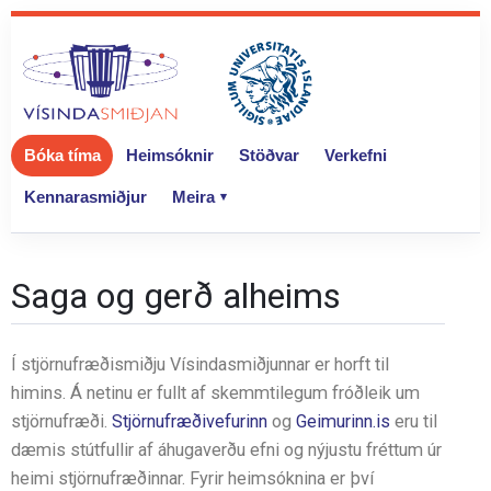
Bóka tíma
Heimsóknir
Stöðvar
Verkefni
Kennarasmiðjur
Meira
Saga og gerð alheims
Í stjörnufræðismiðju Vísindasmiðjunnar er horft til
himins. Á netinu er fullt af skemmtilegum fróðleik um
stjörnufræði.
Stjörnufræðivefurinn
og
Geimurinn.is
eru til
dæmis stútfullir af áhugaverðu efni og nýjustu fréttum úr
heimi stjörnufræðinnar. Fyrir heimsóknina er því