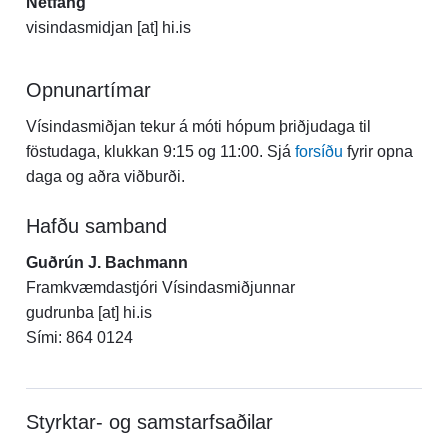
Netfang
visindasmidjan [at] hi.is
Opnunartímar
Vísindasmiðjan tekur á móti hópum þriðjudaga til
föstudaga, klukkan 9:15 og 11:00. Sjá
forsíðu
fyrir opna
daga og aðra viðburði.
Hafðu samband
Guðrún J. Bachmann
Framkvæmdastjóri Vísindasmiðjunnar
gudrunba [at] hi.is
Sími: 864 0124
Styrktar- og samstarfsaðilar