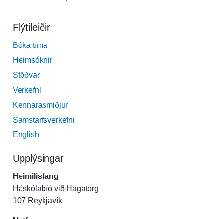
Flýtileiðir
Bóka tíma
Heimsóknir
Stöðvar
Verkefni
Kennarasmiðjur
Samstarfsverkefni
English
Upplýsingar
Heimilisfang
Háskólabíó við Hagatorg
107 Reykjavík